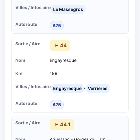
Le Massegros
A75
44
Engayresque
199
,
Engayresque
Verrières
A75
44.1
Aguessac - Gorges du Tarn