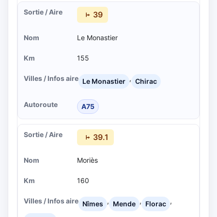
39
Le Monastier
155
,
Le Monastier
Chirac
A75
39.1
Moriès
160
,
,
,
Nîmes
Mende
Florac