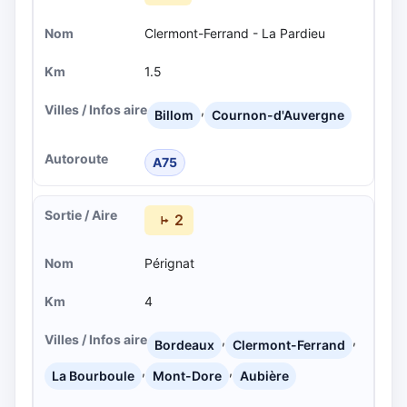
Clermont-Ferrand - La Pardieu
1.5
,
Billom
Cournon-d'Auvergne
A75
2
Pérignat
4
,
,
Bordeaux
Clermont-Ferrand
,
,
La Bourboule
Mont-Dore
Aubière