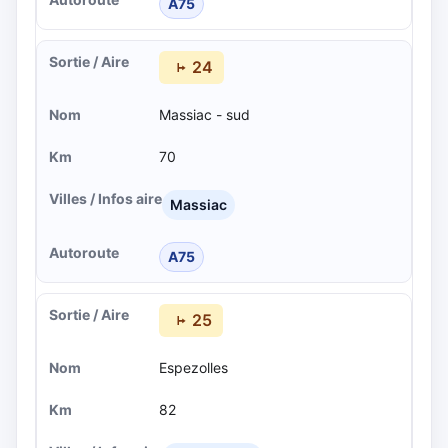
A75
24
Massiac - sud
70
Massiac
A75
25
Espezolles
82