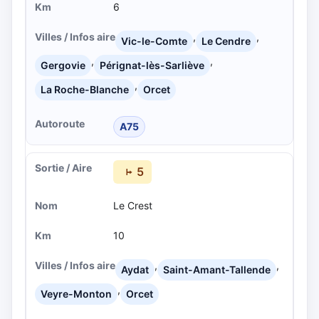
6
,
,
Vic-le-Comte
Le Cendre
,
,
Gergovie
Pérignat-lès-Sarliève
,
La Roche-Blanche
Orcet
A75
5
Le Crest
10
,
,
Aydat
Saint-Amant-Tallende
,
Veyre-Monton
Orcet