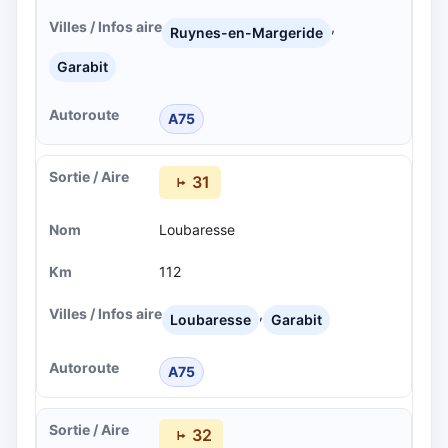
,
Ruynes-en-Margeride
Garabit
A75
31
Loubaresse
112
,
Loubaresse
Garabit
A75
32