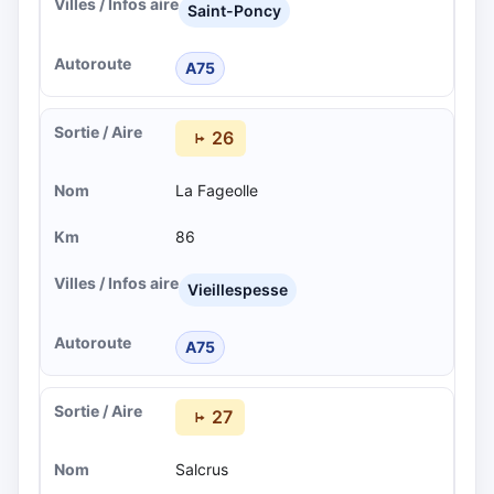
Saint-Poncy
A75
26
La Fageolle
86
Vieillespesse
A75
27
Salcrus