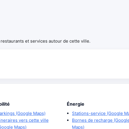
estaurants et services autour de cette ville.
ilité
Énergie
arkings (Google Maps)
Stations-service (Google M
tineraires vers cette ville
Bornes de recharge (Googl
Google Maps)
Maps)