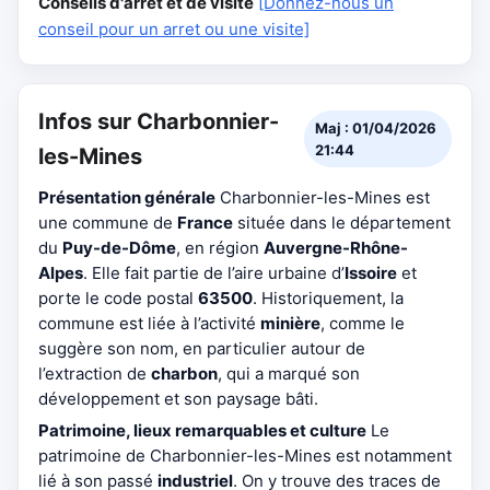
Conseils d'arrêt et de visite
[Donnez-nous un
conseil pour un arret ou une visite]
Infos sur Charbonnier-
Maj : 01/04/2026
21:44
les-Mines
Présentation générale
Charbonnier-les-Mines est
une commune de
France
située dans le département
du
Puy-de-Dôme
, en région
Auvergne-Rhône-
Alpes
. Elle fait partie de l’aire urbaine d’
Issoire
et
porte le code postal
63500
. Historiquement, la
commune est liée à l’activité
minière
, comme le
suggère son nom, en particulier autour de
l’extraction de
charbon
, qui a marqué son
développement et son paysage bâti.
Patrimoine, lieux remarquables et culture
Le
patrimoine de Charbonnier-les-Mines est notamment
lié à son passé
industriel
. On y trouve des traces de