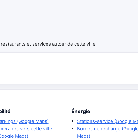
estaurants et services autour de cette ville.
ilité
Énergie
arkings (Google Maps)
Stations-service (Google M
tineraires vers cette ville
Bornes de recharge (Googl
Google Maps)
Maps)