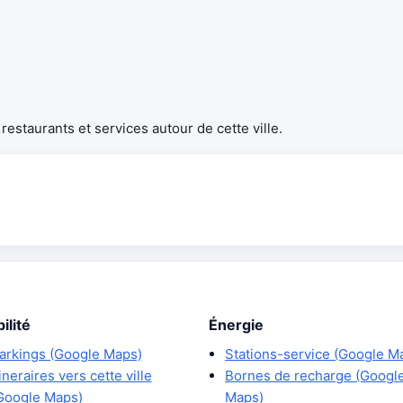
estaurants et services autour de cette ville.
ilité
Énergie
arkings (Google Maps)
Stations-service (Google M
tineraires vers cette ville
Bornes de recharge (Googl
Google Maps)
Maps)