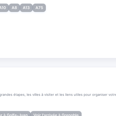
A10
A8
A13
A75
andes étapes, les villes à visiter et les liens utiles pour organiser votre
 à Golfe-Juan
Voir l'arrivée à Grenoble