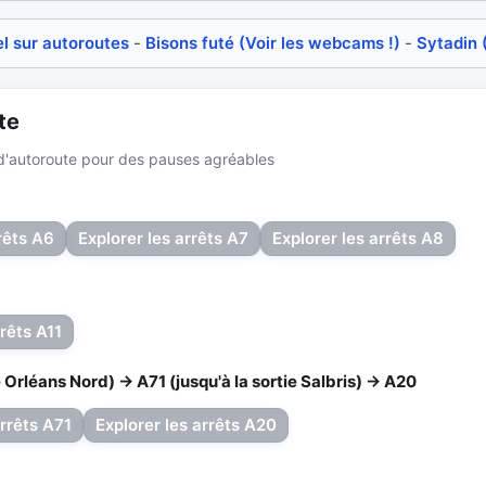
el sur autoroutes
-
Bisons futé (Voir les webcams !)
-
Sytadin 
te
s d'autoroute pour des pauses agréables
rêts A6
Explorer les arrêts A7
Explorer les arrêts A8
rrêts A11
e Orléans Nord) → A71 (jusqu'à la sortie Salbris) → A20
arrêts A71
Explorer les arrêts A20