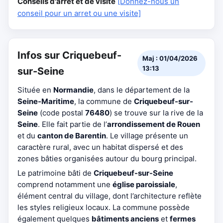
Conseils d'arrêt et de visite
[Donnez-nous un
conseil pour un arret ou une visite]
Infos sur Criquebeuf-
Maj : 01/04/2026
13:13
sur-Seine
Située en
Normandie
, dans le département de la
Seine-Maritime
, la commune de
Criquebeuf-sur-
Seine
(code postal
76480
) se trouve sur la rive de la
Seine
. Elle fait partie de l’
arrondissement de Rouen
et du
canton de Barentin
. Le village présente un
caractère rural, avec un habitat dispersé et des
zones bâties organisées autour du bourg principal.
Le patrimoine bâti de
Criquebeuf-sur-Seine
comprend notamment une
église paroissiale
,
élément central du village, dont l’architecture reflète
les styles religieux locaux. La commune possède
également quelques
bâtiments anciens
et
fermes