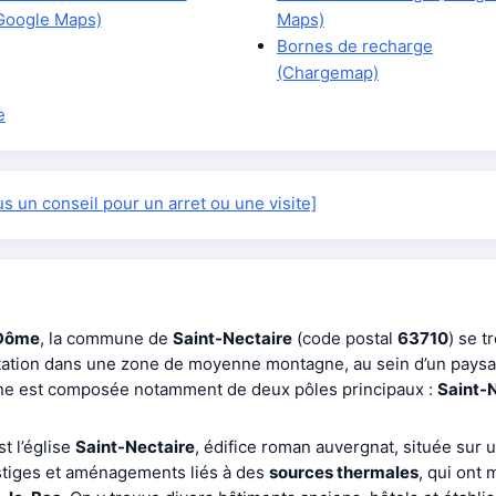
Google Maps)
Maps)
Bornes de recharge
(Chargemap)
e
 un conseil pour un arret ou une visite]
Dôme
, la commune de
Saint-Nectaire
(code postal
63710
) se 
ntation dans une zone de moyenne montagne, au sein d’un paysa
une est composée notamment de deux pôles principaux :
Saint-
t l’église
Saint-Nectaire
, édifice roman auvergnat, située sur
iges et aménagements liés à des
sources thermales
, qui ont