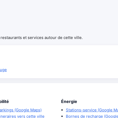
estaurants et services autour de cette ville.
ouge
ilité
Énergie
arkings (Google Maps)
Stations-service (Google M
tineraires vers cette ville
Bornes de recharge (Googl