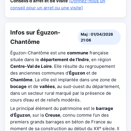
Conseils d'arrêt et de visite
[Donnez-nous un
conseil pour un arret ou une visite]
Infos sur Éguzon-
Maj : 01/04/2026
21:06
Chantôme
Éguzon-Chantôme est une
commune
française
située dans le
département de l’Indre
, en région
Centre-Val de Loire
. Elle résulte du regroupement
des anciennes communes d’
Éguzon
et de
Chantôme
. La ville est implantée dans une zone de
bocage
et de
vallées
, au sud-ouest du département,
dans un secteur rural marqué par la présence de
cours d’eau et de reliefs modérés.
Le principal élément du patrimoine est le
barrage
d’Éguzon
, sur la
Creuse
, connu comme l’un des
premiers grands barrages en béton de France au
moment de sa construction au début du XXᵉ siècle. Il