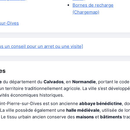
Bornes de recharge
(Chargemap)
sur-Dives
 un conseil pour un arret ou une visite]
es
e
du département du
Calvados
, en
Normandie
, portant le cod
un territoire traditionnellement agricole. La ville s’est développ
ivités économiques historiques.
aint-Pierre-sur-Dives est son ancienne
abbaye bénédictine
, d
 La ville possède également une
halle médiévale
, utilisée de l
. Le tissu urbain ancien conserve des
maisons
et
bâtiments
trad