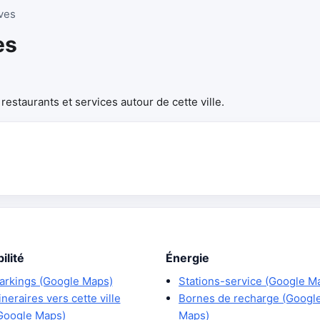
ves
es
estaurants et services autour de cette ville.
ilité
Énergie
arkings (Google Maps)
Stations-service (Google M
tineraires vers cette ville
Bornes de recharge (Googl
Google Maps)
Maps)