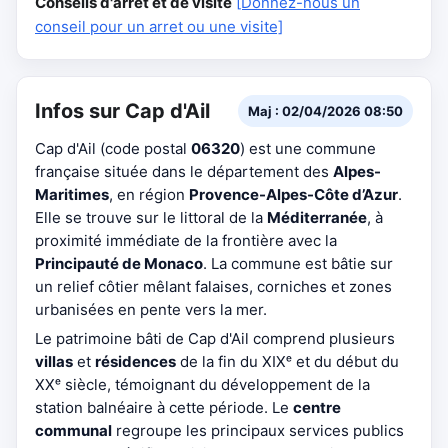
Conseils d'arrêt et de visite
[Donnez-nous un
conseil pour un arret ou une visite]
Infos sur Cap d'Ail
Maj : 02/04/2026 08:50
Cap d'Ail (code postal
06320
) est une commune
française située dans le département des
Alpes-
Maritimes
, en région
Provence-Alpes-Côte d’Azur
.
Elle se trouve sur le littoral de la
Méditerranée
, à
proximité immédiate de la frontière avec la
Principauté de Monaco
. La commune est bâtie sur
un relief côtier mêlant falaises, corniches et zones
urbanisées en pente vers la mer.
Le patrimoine bâti de Cap d'Ail comprend plusieurs
villas
et
résidences
de la fin du XIXᵉ et du début du
XXᵉ siècle, témoignant du développement de la
station balnéaire à cette période. Le
centre
communal
regroupe les principaux services publics