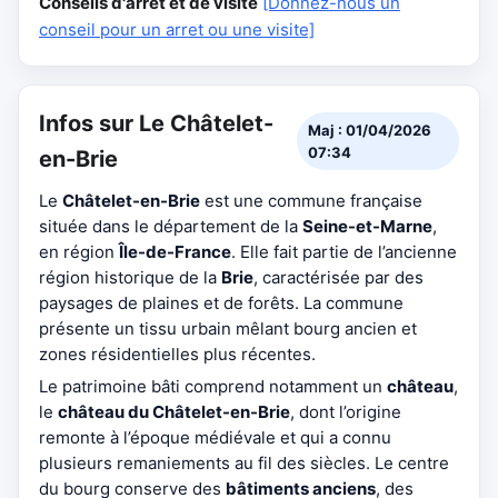
Conseils d'arrêt et de visite
[Donnez-nous un
conseil pour un arret ou une visite]
Infos sur Le Châtelet-
Maj : 01/04/2026
07:34
en-Brie
Le
Châtelet-en-Brie
est une commune française
située dans le département de la
Seine-et-Marne
,
en région
Île-de-France
. Elle fait partie de l’ancienne
région historique de la
Brie
, caractérisée par des
paysages de plaines et de forêts. La commune
présente un tissu urbain mêlant bourg ancien et
zones résidentielles plus récentes.
Le patrimoine bâti comprend notamment un
château
,
le
château du Châtelet-en-Brie
, dont l’origine
remonte à l’époque médiévale et qui a connu
plusieurs remaniements au fil des siècles. Le centre
du bourg conserve des
bâtiments anciens
, des