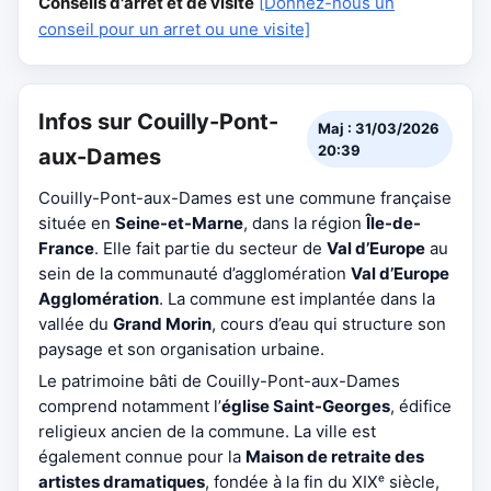
Conseils d'arrêt et de visite
[Donnez-nous un
conseil pour un arret ou une visite]
Infos sur Couilly-Pont-
Maj : 31/03/2026
20:39
aux-Dames
Couilly-Pont-aux-Dames est une commune française
située en
Seine-et-Marne
, dans la région
Île-de-
France
. Elle fait partie du secteur de
Val d’Europe
au
sein de la communauté d’agglomération
Val d’Europe
Agglomération
. La commune est implantée dans la
vallée du
Grand Morin
, cours d’eau qui structure son
paysage et son organisation urbaine.
Le patrimoine bâti de Couilly-Pont-aux-Dames
comprend notamment l’
église Saint-Georges
, édifice
religieux ancien de la commune. La ville est
également connue pour la
Maison de retraite des
artistes dramatiques
, fondée à la fin du XIXᵉ siècle,