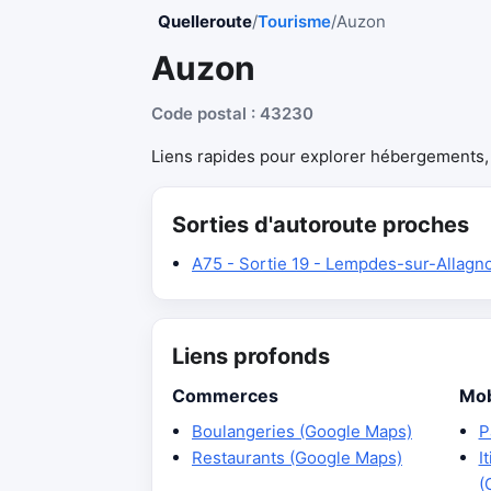
Quelleroute
/
Tourisme
/
Auzon
Auzon
Code postal : 43230
Liens rapides pour explorer hébergements, r
Sorties d'autoroute proches
A75 - Sortie 19 - Lempdes-sur-Allagn
Liens profonds
Commerces
Mob
Boulangeries (Google Maps)
P
Restaurants (Google Maps)
I
(