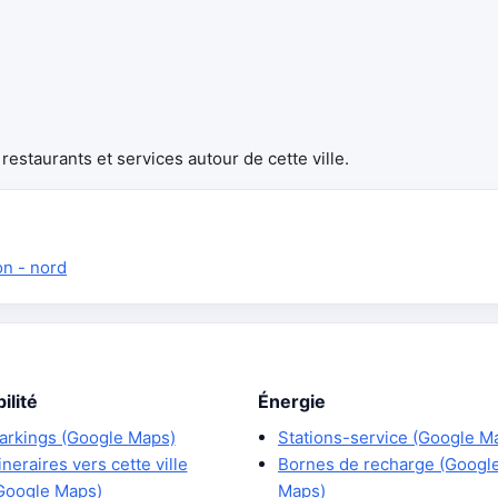
estaurants et services autour de cette ville.
on - nord
ilité
Énergie
arkings (Google Maps)
Stations-service (Google M
tineraires vers cette ville
Bornes de recharge (Googl
Google Maps)
Maps)