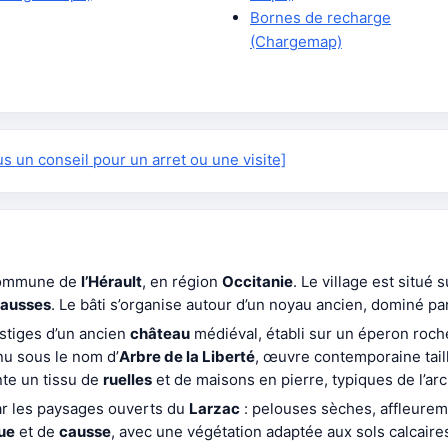
Bornes de recharge
(Chargemap)
 un conseil pour un arret ou une visite]
commune de
l’Hérault
, en région
Occitanie
. Le village est situé 
Causses
. Le bâti s’organise autour d’un noyau ancien, dominé par
stiges d’un ancien
château
médiéval, établi sur un éperon roch
nu sous le nom d’
Arbre de la Liberté
, œuvre contemporaine tail
nte un tissu de
ruelles
et de maisons en pierre, typiques de l’ar
ar les paysages ouverts du
Larzac
: pelouses sèches, affleurem
ue
et de
causse
, avec une végétation adaptée aux sols calcaire