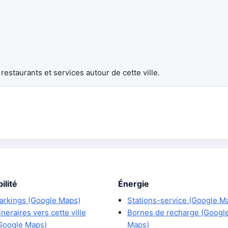
estaurants et services autour de cette ville.
ilité
Énergie
arkings (Google Maps)
Stations-service (Google M
tineraires vers cette ville
Bornes de recharge (Googl
Google Maps)
Maps)