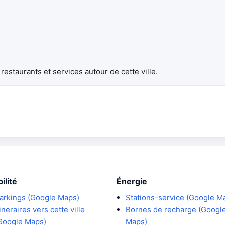
estaurants et services autour de cette ville.
ilité
Énergie
arkings (Google Maps)
Stations-service (Google M
tineraires vers cette ville
Bornes de recharge (Googl
Google Maps)
Maps)