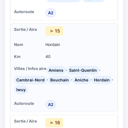
A2
15
Hordain
40
,
,
Amiens
Saint-Quentin
,
,
,
,
Cambrai-Nord
Bouchain
Aniche
Hordain
Iwuy
A2
16