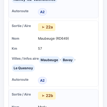
A2
22a
Maubeuge (RD649)
57
,
,
Maubeuge
Bavay
Le Quesnoy
A2
22b
Marly