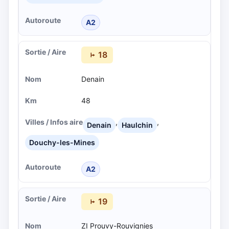
A2
18
Denain
48
,
,
Denain
Haulchin
Douchy-les-Mines
A2
19
ZI Prouvy-Rouvignies