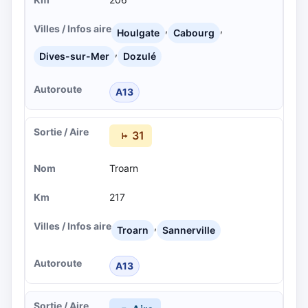
,
,
Houlgate
Cabourg
,
Dives-sur-Mer
Dozulé
A13
31
Troarn
217
,
Troarn
Sannerville
A13