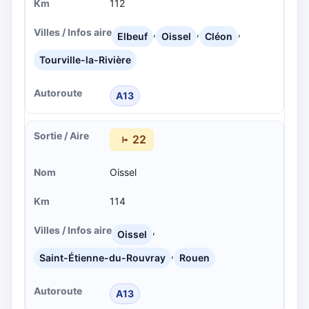
112
,
,
,
Elbeuf
Oissel
Cléon
Tourville-la-Rivière
A13
22
Oissel
114
,
Oissel
,
Saint-Étienne-du-Rouvray
Rouen
A13