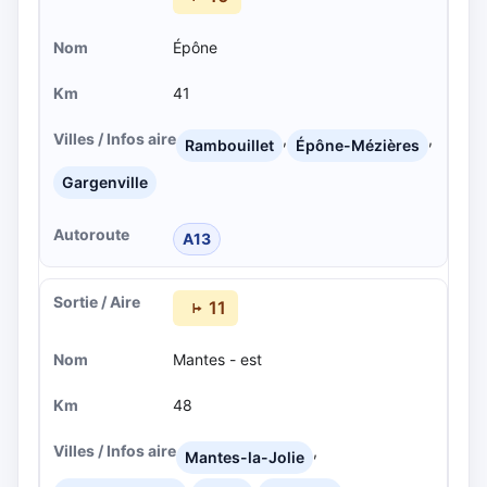
Épône
41
,
,
Rambouillet
Épône-Mézières
Gargenville
A13
11
Mantes - est
48
,
Mantes-la-Jolie