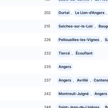
202
Durtal
,
Le Lion-d'Angers
215
Seiches-sur-le-Loir
,
Baug
226
Pellouailles-les-Vignes
,
S
232
Tiercé
,
Écouflant
235
Angers
237
Angers
,
Avrillé
,
Cantena
242
Montreuil-Juigné
,
Angers
248
Saint-Jean-de-Linières
,
B