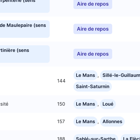
arpenterie (sens
Aire de repos
 de Maulepaire (sens
Aire de repos
tinière (sens
Aire de repos
Le Mans
,
Sillé-le-Guillau
144
Saint-Saturnin
sité
150
Le Mans
,
Loué
157
Le Mans
,
Allonnes
188
Sablé-sur-Sarthe
,
La Flè