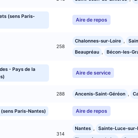
ets (sens Paris-
Aire de repos
Chalonnes-sur-Loire
,
Sai
258
Beaupréau
,
Bécon-les-Gr
des - Pays de la
Aire de service
es)
288
Ancenis-Saint-Géréon
,
C
Aire de repos
r (sens Paris-Nantes)
Nantes
,
Sainte-Luce-sur-
314