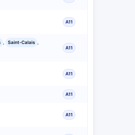
A11
s
,
Saint-Calais
,
A11
A11
A11
A11