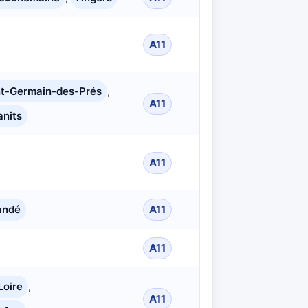
A11
nt-Germain-des-Prés
,
A11
anits
A11
andé
A11
A11
Loire
,
A11