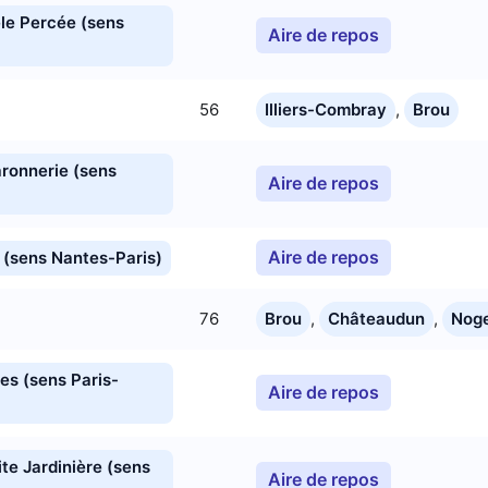
êle Percée (sens
Aire de repos
56
Illiers-Combray
,
Brou
aronnerie (sens
Aire de repos
Aire de repos
u (sens Nantes-Paris)
76
Brou
,
Châteaudun
,
Noge
es (sens Paris-
Aire de repos
ite Jardinière (sens
Aire de repos