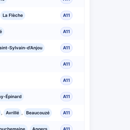
,
La Flèche
A11
é
A11
aint-Sylvain-d'Anjou
A11
A11
A11
y-Épinard
A11
,
Avrillé
,
Beaucouzé
A11
ouchemaine
,
Angers
A11