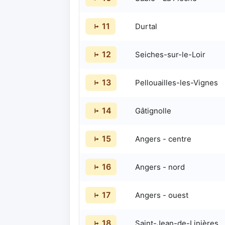
11
Durtal
12
Seiches-sur-le-Loir
13
Pellouailles-les-Vignes
14
Gâtignolle
15
Angers - centre
16
Angers - nord
17
Angers - ouest
18
Saint-Jean-de-Linières