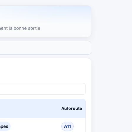
ment la bonne sortie.
Autoroute
mpes
A11