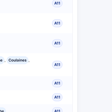
A11
A11
A11
me
,
Coulaines
,
A11
A11
A11
che
A11